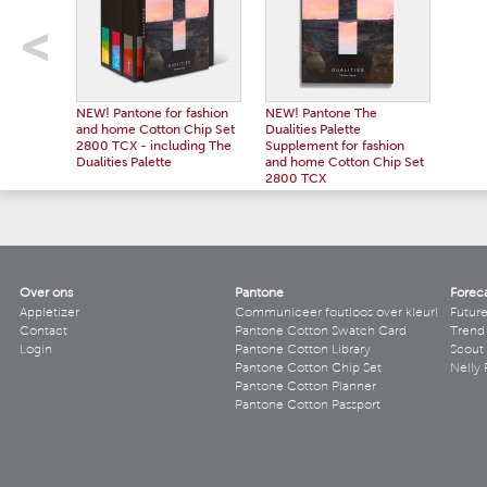
NEW! Pantone for fashion
NEW! Pantone The
and home Cotton Chip Set
Dualities Palette
2800 TCX - including The
Supplement for fashion
Dualities Palette
and home Cotton Chip Set
2800 TCX
Over ons
Pantone
Forec
Appletizer
Communiceer foutloos over kleur!
Futur
Contact
Pantone Cotton Swatch Card
Trend 
Login
Pantone Cotton Library
Scout
Pantone Cotton Chip Set
Nelly 
Pantone Cotton Planner
Pantone Cotton Passport